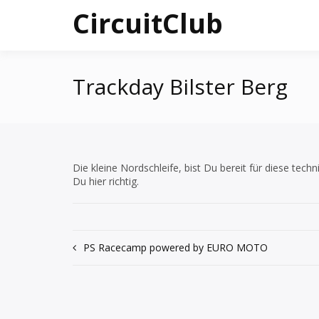
Skip
CircuitClub
to
content
Trackday Bilster Berg
Die kleine Nordschleife, bist Du bereit für diese te
Du hier richtig.
Post
PS Racecamp powered by EURO MOTO
navigation