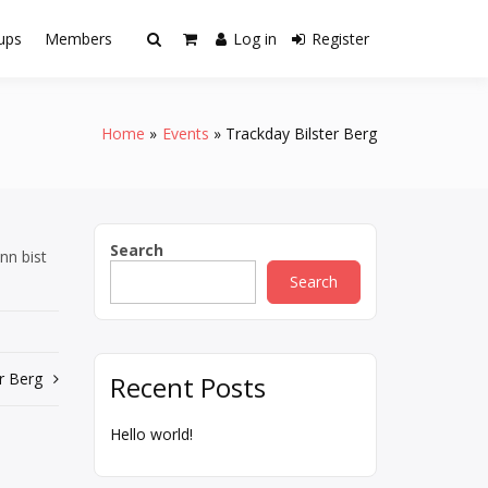
ups
Members
Log in
Register
Home
Events
Trackday Bilster Berg
Search
nn bist
Search
er Berg
Recent Posts
Hello world!