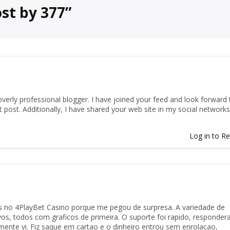
st by 377
”
 overly professional blogger. I have joined your feed and look forward 
t post. Additionally, I have shared your web site in my social networks
Log in to Re
es no 4PlayBet Casino porque me pegou de surpresa. A variedade de
ivos, todos com graficos de primeira. O suporte foi rapido, responde
mente vi. Fiz saque em cartao e o dinheiro entrou sem enrolacao,