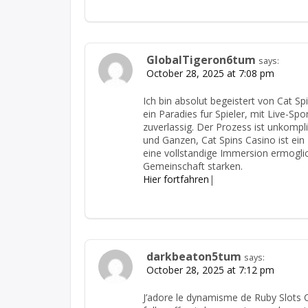
GlobalTigeron6tum
says:
October 28, 2025 at 7:08 pm
Ich bin absolut begeistert von Cat S
ein Paradies fur Spieler, mit Live-Spo
zuverlassig. Der Prozess ist unkompli
und Ganzen, Cat Spins Casino ist ein H
eine vollstandige Immersion ermoglic
Gemeinschaft starken.
Hier fortfahren
|
darkbeaton5tum
says:
October 28, 2025 at 7:12 pm
J’adore le dynamisme de Ruby Slots Ca