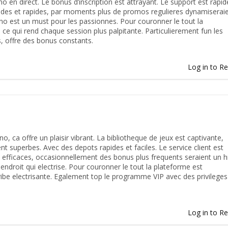
no en direct. Le bonus d’inscription est attrayant. Le support est rapid
fluides et rapides, par moments plus de promos regulieres dynamiserai
ino est un must pour les passionnes. Pour couronner le tout la
 ce qui rend chaque session plus palpitante. Particulierement fun les
, offre des bonus constants.
Log in to Re
no, ca offre un plaisir vibrant. La bibliotheque de jeux est captivante,
 superbes. Avec des depots rapides et faciles. Le service client est
 efficaces, occasionnellement des bonus plus frequents seraient un hi
ndroit qui electrise. Pour couronner le tout la plateforme est
vibe electrisante. Egalement top le programme VIP avec des privileges
Log in to Re