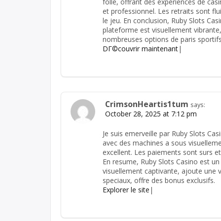
folle, offrant des experiences de casi
et professionnel. Les retraits sont 
le jeu. En conclusion, Ruby Slots Cas
plateforme est visuellement vibrante,
nombreuses options de paris sportifs
DГ©couvrir maintenant
|
CrimsonHeartis1tum
says:
October 28, 2025 at 7:12 pm
Je suis emerveille par Ruby Slots Casi
avec des machines a sous visuellement
excellent. Les paiements sont surs et
En resume, Ruby Slots Casino est un e
visuellement captivante, ajoute une 
speciaux, offre des bonus exclusifs.
Explorer le site
|