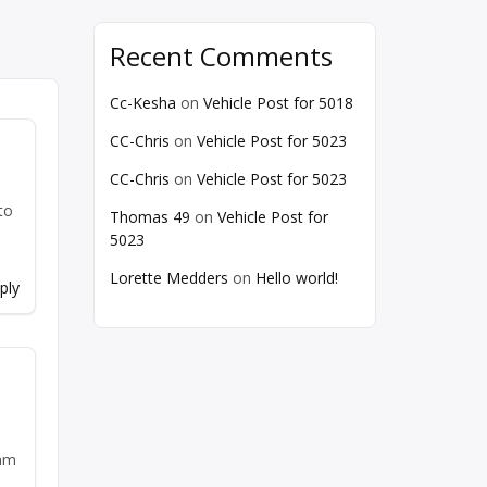
Recent Comments
Cc-Kesha
on
Vehicle Post for 5018
CC-Chris
on
Vehicle Post for 5023
CC-Chris
on
Vehicle Post for 5023
to
Thomas 49
on
Vehicle Post for
5023
Lorette Medders
on
Hello world!
ply
ram