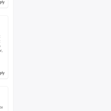
ply
t
t
n
r,
ply
te