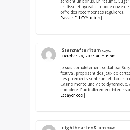
seraient un bonus. En resume, Sugar C
est lisse et agreable, donne envie de 
offre des recompenses regulieres.
Passer Г lвЂ™action
|
Starcrafter1tum
says:
October 28, 2025 at 7:16 pm
Je suis completement seduit par Sugar
festival, proposant des jeux de carte
Les paiements sont surs et fluides, 
Casino merite une visite dynamique. 
complete. Particulierement interessa
Essayer ceci
|
nighthearten8tum
says: