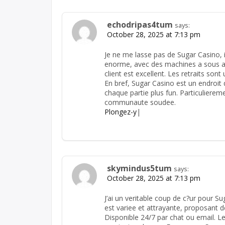
echodripas4tum
says:
October 28, 2025 at 7:13 pm
Je ne me lasse pas de Sugar Casino, 
enorme, avec des machines a sous aux
client est excellent. Les retraits son
En bref, Sugar Casino est un endroit qu
chaque partie plus fun. Particuliere
communaute soudee.
Plongez-y
|
skymindus5tum
says:
October 28, 2025 at 7:13 pm
J’ai un veritable coup de c?ur pour
est variee et attrayante, proposant d
Disponible 24/7 par chat ou email. L