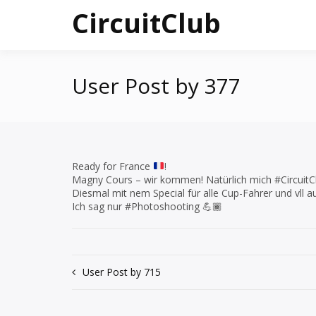
Skip
CircuitClub
to
content
User Post by 377
Ready for France
!
Magny Cours – wir kommen! Natürlich mich #CircuitC
Diesmal mit nem Special für alle Cup-Fahrer und vll a
Ich sag nur #Photoshooting 💪🏾
Post
User Post by 715
navigation