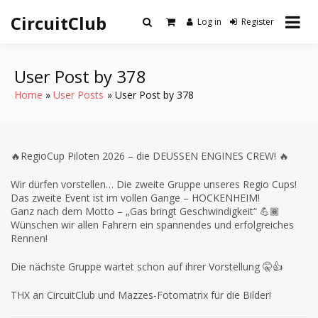
Skip
CircuitClub
to
Log in
Register
content
User Post by 378
Home
User Posts
User Post by 378
🔥RegioCup Piloten 2026 – die DEUSSEN ENGINES CREW! 🔥
Wir dürfen vorstellen… Die zweite Gruppe unseres Regio Cups!
Das zweite Event ist im vollen Gange – HOCKENHEIM!
Ganz nach dem Motto – „Gas bringt Geschwindigkeit“ 💪🏾
Wünschen wir allen Fahrern ein spannendes und erfolgreiches
Rennen!
Die nächste Gruppe wartet schon auf ihrer Vorstellung 🤫👍
THX an CircuitClub und Mazzes-Fotomatrix für die Bilder!