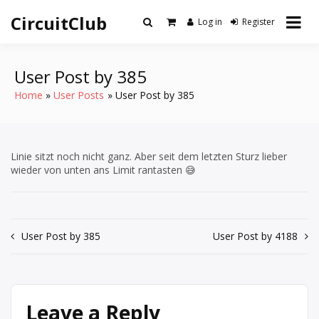
Skip
CircuitClub
to
Log in
Register
content
User Post by 385
Home
User Posts
User Post by 385
Linie sitzt noch nicht ganz. Aber seit dem letzten Sturz lieber
wieder von unten ans Limit rantasten 😅
Post
User Post by 385
User Post by 4188
navigation
Leave a Reply